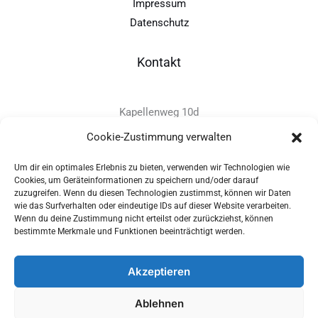
Impressum
Datenschutz
Kontakt
Kapellenweg 10d
D-94575 Windorf
Cookie-Zustimmung verwalten
Um dir ein optimales Erlebnis zu bieten, verwenden wir Technologien wie
+49 - (0)8546 - 97 39 0
Cookies, um Geräteinformationen zu speichern und/oder darauf
zuzugreifen. Wenn du diesen Technologien zustimmst, können wir Daten
info@provitec.de
wie das Surfverhalten oder eindeutige IDs auf dieser Website verarbeiten.
www.provitec.com
Wenn du deine Zustimmung nicht erteilst oder zurückziehst, können
bestimmte Merkmale und Funktionen beeinträchtigt werden.
Akzeptieren
Copyright © 2026 PROVITEC Trinkwassersysteme e.K | Alle
Ablehnen
Rechte vorbehalten |
Impressum
|
Datenschutz
|