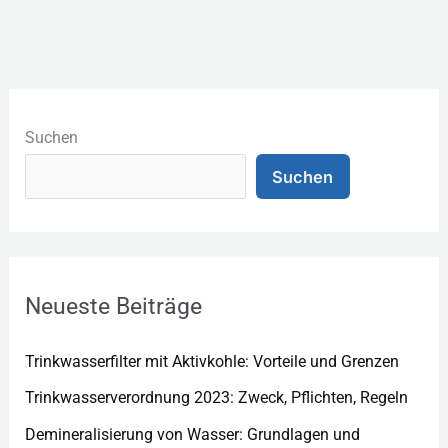
K
a
Suchen
t
Suchen
e
g
o
r
Neueste Beiträge
i
e
Trinkwasserfilter mit Aktivkohle: Vorteile und Grenzen
n
Trinkwasserverordnung 2023: Zweck, Pflichten, Regeln
Demineralisierung von Wasser: Grundlagen und