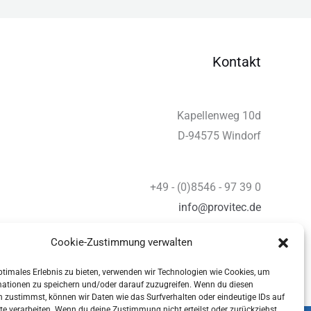
Kontakt
Kapellenweg 10d
D-94575 Windorf
+49 - (0)8546 - 97 39 0
info@provitec.de
www.provitec.com
Cookie-Zustimmung verwalten
ptimales Erlebnis zu bieten, verwenden wir Technologien wie Cookies, um
mationen zu speichern und/oder darauf zuzugreifen. Wenn du diesen
 zustimmst, können wir Daten wie das Surfverhalten oder eindeutige IDs auf
te verarbeiten. Wenn du deine Zustimmung nicht erteilst oder zurückziehst,