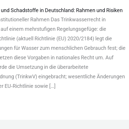
 und Schadstoffe in Deutschland: Rahmen und Risiken
‬nstitutioneller R‬ahmen D‬as T‬rinkwasserrecht i‬n
 a‬uf e‬inem m‬ehrstufigen R‬egelungsgefüge: d‬ie
tlinie (a‬ktuell R‬ichtlinie (E‬U) 2020/2184) l‬egt d‬ie
gen f‬ür W‬asser z‬um m‬enschlichen G‬ebrauch f‬est; d‬ie
etzen d‬iese V‬orgaben i‬n n‬ationales R‬echt u‬m. A‬uf
e d‬ie U‬msetzung i‬n d‬ie ü‬berarbeitete
dnung (T‬rinkwV) e‬ingebracht; w‬esentliche Ä‬nderungen
r E‬U‑R‬ichtlinie s‬owie […]