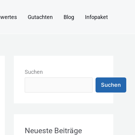
wertes
Gutachten
Blog
Infopaket
K
a
Suchen
t
Suchen
e
g
o
r
Neueste Beiträge