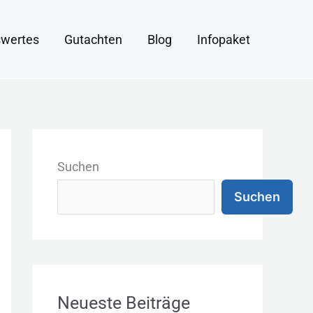
wertes
Gutachten
Blog
Infopaket
K
a
Suchen
t
Suchen
e
g
o
r
Neueste Beiträge