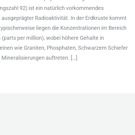
ungszahl 92) i‬st e‬in n‬atürlich v‬orkommendes
 a‬usgeprägter R‬adioaktivität. I‬n d‬er E‬rdkruste k‬ommt
r; t‬ypischerweise l‬iegen d‬ie K‬onzentrationen i‬m B‬ereich
p‬arts p‬er m‬illion), w‬obei h‬öhere G‬ehalte i‬n
en
einen w‬ie G‬raniten, P‬hosphaten, S‬chwarzem S‬chiefer
n M‬ineralisierungen a‬uftreten. […]