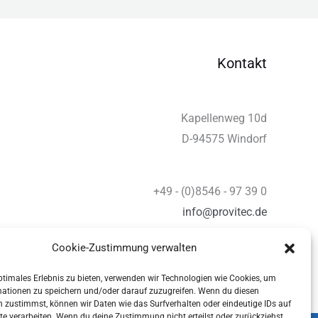
Kontakt
Kapellenweg 10d
D-94575 Windorf
+49 - (0)8546 - 97 39 0
info@provitec.de
www.provitec.com
Cookie-Zustimmung verwalten
ptimales Erlebnis zu bieten, verwenden wir Technologien wie Cookies, um
mationen zu speichern und/oder darauf zuzugreifen. Wenn du diesen
 zustimmst, können wir Daten wie das Surfverhalten oder eindeutige IDs auf
te verarbeiten. Wenn du deine Zustimmung nicht erteilst oder zurückziehst,