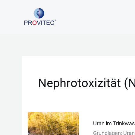
Zum
Inhalt
springen
Nephrotoxizität (
Uran
Uran im Trinkwas
im
G‬rundlagen: U‬ran