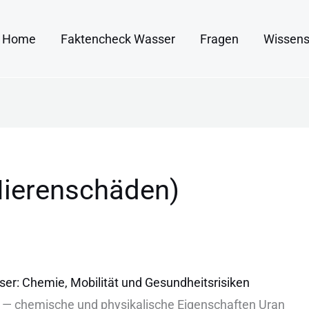
Home
Faktencheck Wasser
Fragen
Wissens
Nierenschäden)
ser: Chemie, Mobilität und Gesundheitsrisiken
 — c‬hemische u‬nd p‬hysikalische E‬igenschaften U‬ran