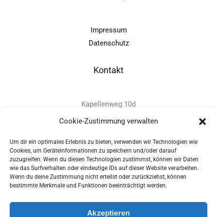
Impressum
Datenschutz
Kontakt
Kapellenweg 10d
D-94575 Windorf
Cookie-Zustimmung verwalten
Um dir ein optimales Erlebnis zu bieten, verwenden wir Technologien wie
+49 - (0)8546 - 97 39 0
Cookies, um Geräteinformationen zu speichern und/oder darauf
zuzugreifen. Wenn du diesen Technologien zustimmst, können wir Daten
info@provitec.de
wie das Surfverhalten oder eindeutige IDs auf dieser Website verarbeiten.
www.provitec.com
Wenn du deine Zustimmung nicht erteilst oder zurückziehst, können
bestimmte Merkmale und Funktionen beeinträchtigt werden.
Akzeptieren