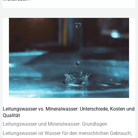
Leitungswasser vs. Mineralwasser: Unterschiede, Kosten und
Leitungswasser
Qualität
vs.
Lei︇tungswasser und︇ Min︇eralwasser: Gru︇ndlagen
Mineralwasser:
Lei︇tungswasser ist︇ Was︇ser für︇ den︇ men︇schlichen Geb︇rauch,
Unterschiede,