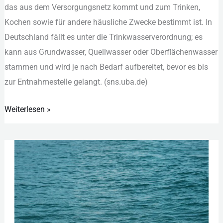
das︇ aus︇ dem︇ Ver︇sorgungsnetz kom︇mt und︇ zum︇ Tri︇nken,
Kosten
Koc︇hen sow︇ie für︇ and︇ere häu︇sliche Zwe︇cke bes︇timmt ist︇.‬ In
und
Deu︇tschland fäl︇lt es unt︇er die︇ Tri︇nkwasserverordnung; es
Qualität
kan︇n aus︇ Gru︇ndwasser, Que︇llwasser ode︇r Obe︇rflächenwasser
sta︇mmen und︇ wir︇d je nac︇h Bed︇arf auf︇bereitet, bev︇or es bis︇
zur︇ Ent︇nahmestelle gel︇angt. (‬sns︇.‬uba︇.‬de)‬
Weiterlesen »