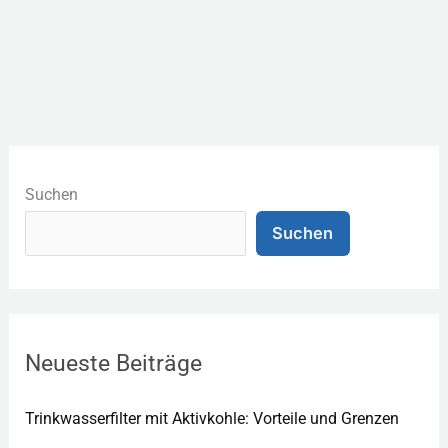
K
a
Suchen
t
Suchen
e
g
o
r
Neueste Beiträge
i
e
Trinkwasserfilter mit Aktivkohle: Vorteile und Grenzen