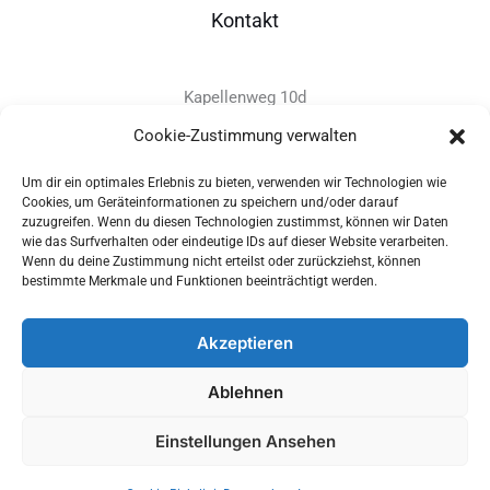
Kontakt
Kapellenweg 10d
D-94575 Windorf
Cookie-Zustimmung verwalten
Um dir ein optimales Erlebnis zu bieten, verwenden wir Technologien wie
+49 - (0)8546 - 97 39 0
Cookies, um Geräteinformationen zu speichern und/oder darauf
zuzugreifen. Wenn du diesen Technologien zustimmst, können wir Daten
info@provitec.de
wie das Surfverhalten oder eindeutige IDs auf dieser Website verarbeiten.
www.provitec.com
Wenn du deine Zustimmung nicht erteilst oder zurückziehst, können
bestimmte Merkmale und Funktionen beeinträchtigt werden.
Akzeptieren
Copyright © 2026 PROVITEC Trinkwassersysteme e.K | Alle
Ablehnen
Rechte vorbehalten |
Impressum
|
Datenschutz
|
Widerrufsrecht
Einstellungen Ansehen