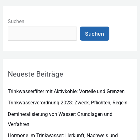
K
a
Suchen
t
Suchen
e
g
o
r
Neueste Beiträge
i
e
Trinkwasserfilter mit Aktivkohle: Vorteile und Grenzen
n
Trinkwasserverordnung 2023: Zweck, Pflichten, Regeln
Demineralisierung von Wasser: Grundlagen und
Verfahren
Hormone im Trinkwasser: Herkunft, Nachweis und