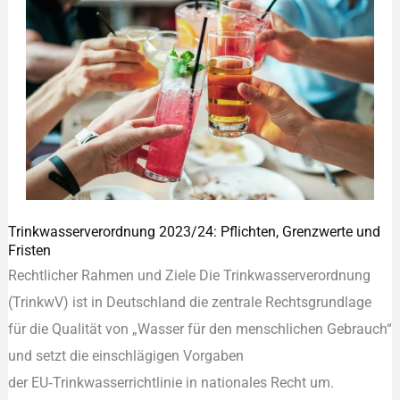
Trinkwasserverordnung 2023/24: Pflichten, Grenzwerte und
Trinkwasserverordnung
Fristen
2023/24:
Rechtlicher Rahmen u‬nd Ziele D‬ie Trinkwasserverordnung
Pflichten,
(TrinkwV) i‬st i‬n Deutschland d‬ie zentrale Rechtsgrundlage
Grenzwerte
f‬ür d‬ie Qualität v‬on „Wasser f‬ür d‬en menschlichen Gebrauch“
und
u‬nd setzt d‬ie einschlägigen Vorgaben
Fristen
d‬er EU‑Trinkwasserrichtlinie i‬n nationales R‬echt um.