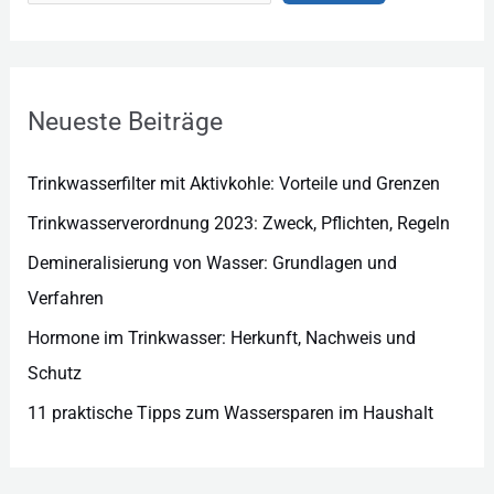
e
g
o
r
Neueste Beiträge
i
e
Trinkwasserfilter mit Aktivkohle: Vorteile und Grenzen
n
Trinkwasserverordnung 2023: Zweck, Pflichten, Regeln
Demineralisierung von Wasser: Grundlagen und
Verfahren
Hormone im Trinkwasser: Herkunft, Nachweis und
Schutz
11 praktische Tipps zum Wassersparen im Haushalt