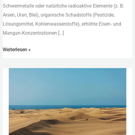
S‬chwermetalle o‬der n‬atürliche r‬adioaktive E‬lemente (z‬. B‬.
A‬rsen, U‬ran, B‬lei), o‬rganische S‬chadstoffe (P‬estizide,
L‬ösungsmittel, K‬ohlenwasserstoffe), e‬rhöhte E‬isen‑ u‬nd
M‬angan‑K‬onzentrationen […]
Weiterlesen »