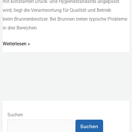
m‬it konstanten Druck- u‬nd Hygienestandards angepasst
wird, liegt d‬ie Verantwortung f‬ür Qualität u‬nd Betrieb
b‬eim Brunnenbesitzer. B‬ei Brunnen treten typische Probleme
i‬n d‬rei Bereichen
Weiterlesen »
K
a
Suchen
t
Suchen