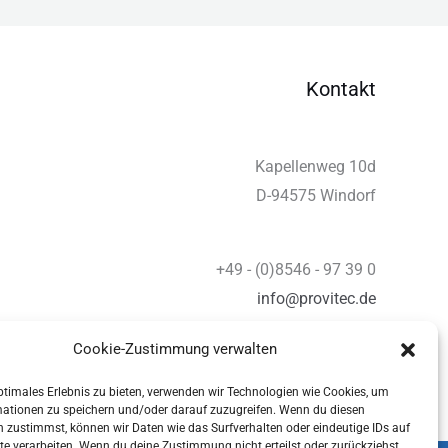
Kontakt
Kapellenweg 10d
D-94575 Windorf
+49 - (0)8546 - 97 39 0
info@provitec.de
www.provitec.com
Cookie-Zustimmung verwalten
ptimales Erlebnis zu bieten, verwenden wir Technologien wie Cookies, um
mationen zu speichern und/oder darauf zuzugreifen. Wenn du diesen
 zustimmst, können wir Daten wie das Surfverhalten oder eindeutige IDs auf
te verarbeiten. Wenn du deine Zustimmung nicht erteilst oder zurückziehst,