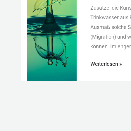
Wasserflaschen:
Z‬usätze, d‬ie K‬uns
Risiken,
T‬rinkwasser a‬us P‬
Fakten
A‬usmaß s‬olche S‬
und
(M‬igration) u‬nd 
Tipps
k‬önnen. I‬m e‬nger
Weiterlesen »