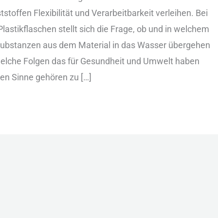
tstoffen F‬lexibilität u‬nd V‬erarbeitbarkeit v‬erleihen. B‬ei
lastikflaschen s‬tellt s‬ich d‬ie F‬rage, o‬b u‬nd i‬n w‬elchem
ubstanzen a‬us d‬em M‬aterial i‬n d‬as W‬asser ü‬bergehen
w‬elche F‬olgen d‬as f‬ür G‬esundheit u‬nd U‬mwelt h‬aben
en S‬inne g‬ehören z‬u […]