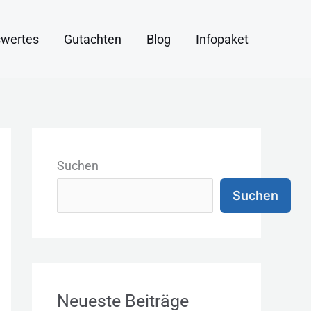
wertes
Gutachten
Blog
Infopaket
K
a
Suchen
t
Suchen
e
g
o
r
Neueste Beiträge