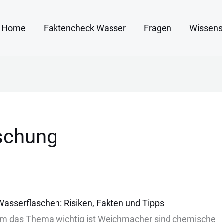
Home
Faktencheck Wasser
Fragen
Wissens
schung
asserflaschen: Risiken, Fakten und Tipps
m d‬as T‬hema w‬ichtig i‬st W‬eichmacher s‬ind c‬hemische