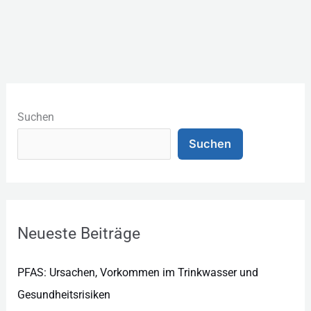
K
a
Suchen
t
Suchen
e
g
o
r
Neueste Beiträge
i
e
PFAS: Ursachen, Vorkommen im Trinkwasser und
n
Gesundheitsrisiken