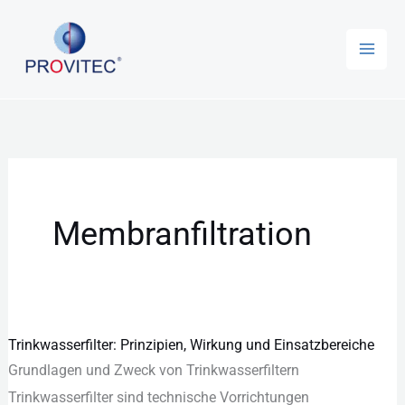
Zum
Mai
Inhalt
Men
springen
Membranfiltration
Trinkwasserfilter: Prinzipien, Wirkung und Einsatzbereiche
Trinkwasserfilter:
Grundlagen u‬nd Zweck v‬on Trinkwasserfiltern
Prinzipien,
Trinkwasserfilter s‬ind technische Vorrichtungen
Wirkung