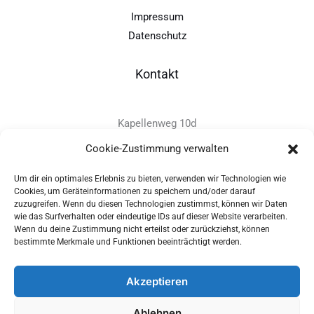
Impressum
Datenschutz
Kontakt
Kapellenweg 10d
D-94575 Windorf
Cookie-Zustimmung verwalten
Um dir ein optimales Erlebnis zu bieten, verwenden wir Technologien wie
+49 - (0)8546 - 97 39 0
Cookies, um Geräteinformationen zu speichern und/oder darauf
zuzugreifen. Wenn du diesen Technologien zustimmst, können wir Daten
info@provitec.de
wie das Surfverhalten oder eindeutige IDs auf dieser Website verarbeiten.
www.provitec.com
Wenn du deine Zustimmung nicht erteilst oder zurückziehst, können
bestimmte Merkmale und Funktionen beeinträchtigt werden.
Akzeptieren
Copyright © 2026 PROVITEC Trinkwassersysteme e.K | Alle
Ablehnen