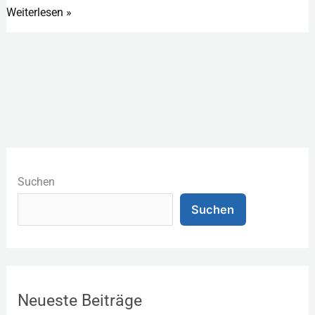
Weiterlesen »
K
a
Suchen
t
Suchen
e
g
o
r
Neueste Beiträge