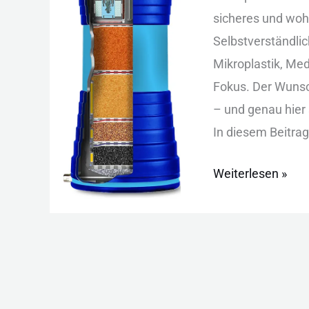
—
sicheres und woh
Mehrstufige
Selbstverständli
Wasseraufbereit
Mikroplastik, Me
Fokus. Der Wunsc
– und genau hier
In diesem Beitrag 
Weiterlesen »