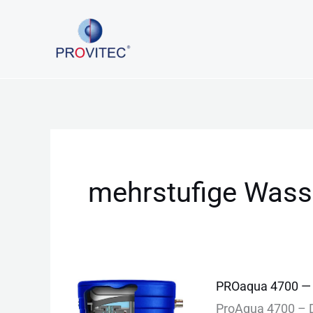
Zum
Inhalt
springen
mehrstufige Wass
PROaqua
PROaqua 4700 — 
4700
ProAqua 4700 – D