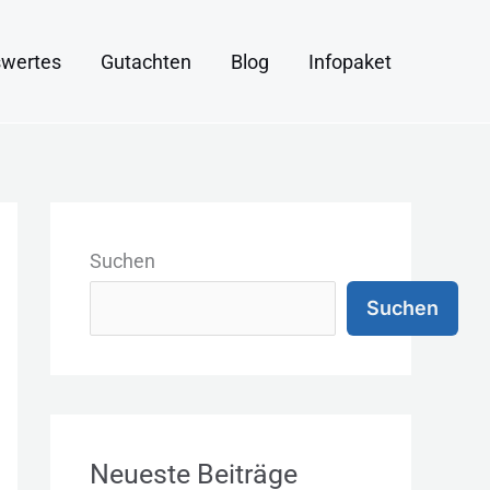
wertes
Gutachten
Blog
Infopaket
K
a
Suchen
t
Suchen
e
g
o
r
Neueste Beiträge