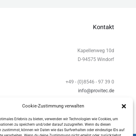
Kontakt
Kapellenweg 10d
D-94575 Windorf
+49 - (0)8546 - 97 39 0
info@provitec.de
www.provitec.com
Cookie-Zustimmung verwalten
ptimales Erlebnis zu bieten, verwenden wir Technologien wie Cookies, um
mationen zu speichern und/oder darauf zuzugreifen. Wenn du diesen
 zustimmst, können wir Daten wie das Surfverhalten oder eindeutige IDs auf
te verarbeiten. Wenn du deine Zustimmung nicht erteilst oder zurückziehst,