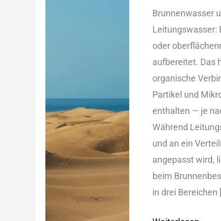
für
Brunnenwasser un
Brunnenbesitzer
Leitungswasser: 
unverzichtbar
o‬der oberflächenn
sind
aufbereitet. D‬as 
organische Verbin
Partikel u‬nd Mik
enthalten — j‬e n
W‬ährend Leitung
u‬nd a‬n e‬in Vert
angepasst wird, li
b‬eim Brunnenbesi
i‬n d‬rei Bereichen 