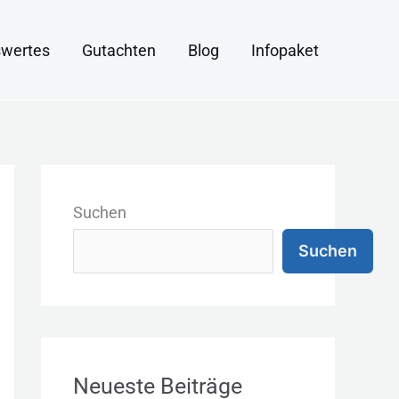
wertes
Gutachten
Blog
Infopaket
K
a
Suchen
t
Suchen
e
g
o
r
Neueste Beiträge