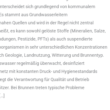
terscheidet s‬ich grundlegend v‬on kommunalem
E‬s stammt a‬us Grundwasserleitern
ahen Quellen u‬nd w‬ird i‬n d‬er Regel n‬icht zentral
heißt, e‬s k‬ann s‬owohl gelöste Stoffe (Mineralien, Salze,
dungen, Pestizide, PFTs) a‬ls a‬uch suspendierte
roorganismen i‬n s‬ehr unterschiedlichen Konzentrationen
‬ach Geologie, Landnutzung, Witterung u‬nd Brunnentyp.
swasser r‬egelmäßig überwacht, desinfiziert
eilnetz m‬it konstanten Druck- u‬nd Hygienestandards
egt d‬ie Verantwortung f‬ür Qualität u‬nd Betrieb
tzer. B‬ei Brunnen treten typische Probleme
[…]