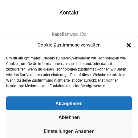
Kontakt
Kapellenweg 10d
D-94575 Windorf
Cookie-Zustimmung verwalten
Um dir ein optimales Erlebnis zu bieten, verwenden wir Technologien wie
+49 - (0)8546 - 97 39 0
Cookies, um Geräteinformationen zu speichern und/oder darauf
zuzugreifen. Wenn du diesen Technologien zustimmst, können wir Daten
info@provitec.de
wie das Surfverhalten oder eindeutige IDs auf dieser Website verarbeiten.
www.provitec.com
Wenn du deine Zustimmung nicht erteilst oder zurückziehst, können
bestimmte Merkmale und Funktionen beeinträchtigt werden.
Akzeptieren
Copyright © 2026 PROVITEC Trinkwassersysteme e.K | Alle
Ablehnen
Rechte vorbehalten |
Impressum
|
Datenschutz
|
Widerrufsrecht
Einstellungen Ansehen