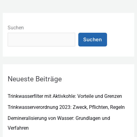
K
a
Suchen
t
Suchen
e
g
o
r
Neueste Beiträge
i
e
Trinkwasserfilter mit Aktivkohle: Vorteile und Grenzen
n
Trinkwasserverordnung 2023: Zweck, Pflichten, Regeln
Demineralisierung von Wasser: Grundlagen und
Verfahren