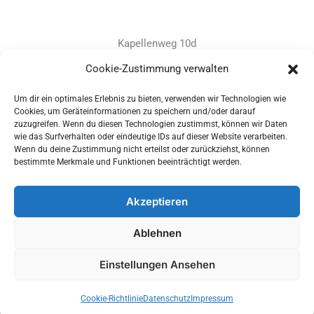
Kapellenweg 10d
D-94575 Windorf
Cookie-Zustimmung verwalten
Um dir ein optimales Erlebnis zu bieten, verwenden wir Technologien wie
+49 - (0)8546 - 97 39 0
Cookies, um Geräteinformationen zu speichern und/oder darauf
zuzugreifen. Wenn du diesen Technologien zustimmst, können wir Daten
info@provitec.de
wie das Surfverhalten oder eindeutige IDs auf dieser Website verarbeiten.
www.provitec.com
Wenn du deine Zustimmung nicht erteilst oder zurückziehst, können
bestimmte Merkmale und Funktionen beeinträchtigt werden.
Akzeptieren
Copyright © 2026 PROVITEC Trinkwassersysteme e.K | Alle
Ablehnen
Rechte vorbehalten |
Impressum
|
Datenschutz
|
Widerrufsrecht
Einstellungen Ansehen
Optimized by Seraphinite Accelerator
Cookie-Richtlinie
Datenschutz
Impressum
Turns on site high speed to be attractive for people and search engines.