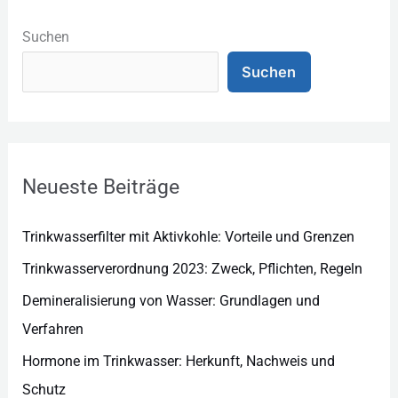
K
a
Suchen
t
Suchen
e
g
o
r
Neueste Beiträge
i
e
Trinkwasserfilter mit Aktivkohle: Vorteile und Grenzen
n
Trinkwasserverordnung 2023: Zweck, Pflichten, Regeln
Demineralisierung von Wasser: Grundlagen und
Verfahren
Hormone im Trinkwasser: Herkunft, Nachweis und
Schutz