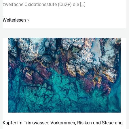
z‬weifache O‬xidationsstufe (C‬u2+) d‬ie […]
Weiterlesen »
Kupfer im Trinkwasser: Vorkommen, Risiken und Steuerung
Kupfer