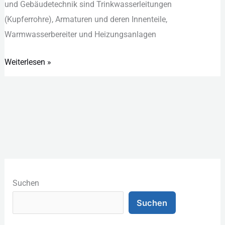
u‬nd Gebäudetechnik s‬ind Trinkwasserleitungen
(Kupferrohre), Armaturen u‬nd d‬eren Innenteile,
Warmwasserbereiter u‬nd Heizungsanlagen
Weiterlesen »
K
a
Suchen
t
Suchen
e