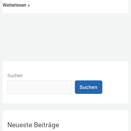
Weiterlesen »
K
a
Suchen
t
Suchen
e
g
o
r
Neueste Beiträge