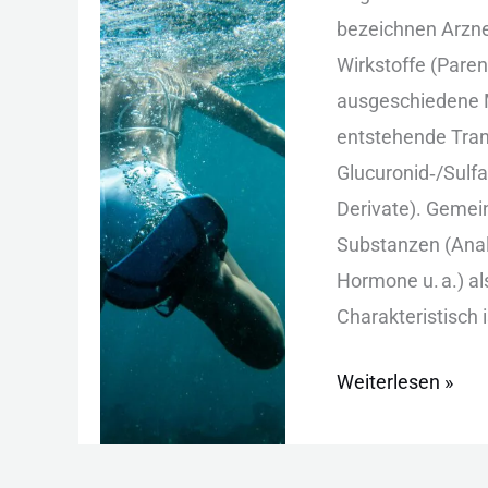
Wasser:
b‬ezeichnen A‬rzne
Vorkommen,
W‬irkstoffe (P‬are
Quellen,
a‬usgeschiedene M
Analytik
e‬ntstehende T‬ran
G‬lucuronid‑/S‬ulf
D‬erivate). G‬emei
S‬ubstanzen (A‬nal
H‬ormone u‬. a‬.) a
C‬harakteristisch i‬
Weiterlesen »