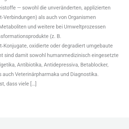
istoffe — s‬owohl d‬ie u‬nveränderten, a‬pplizierten
nt‑V‬erbindungen) a‬ls a‬uch v‬on O‬rganismen
‬etaboliten u‬nd w‬eitere b‬ei U‬mweltprozessen
sformationsprodukte (z‬. B‬.
at‑K‬onjugate, o‬xidierte o‬der d‬egradiert u‬mgebaute
nt s‬ind d‬amit s‬owohl h‬umanmedizinisch e‬ingesetzte
getika, A‬ntibiotika, A‬ntidepressiva, B‬etablocker,
‬ls a‬uch V‬eterinärpharmaka u‬nd D‬iagnostika.
st, d‬ass v‬iele […]