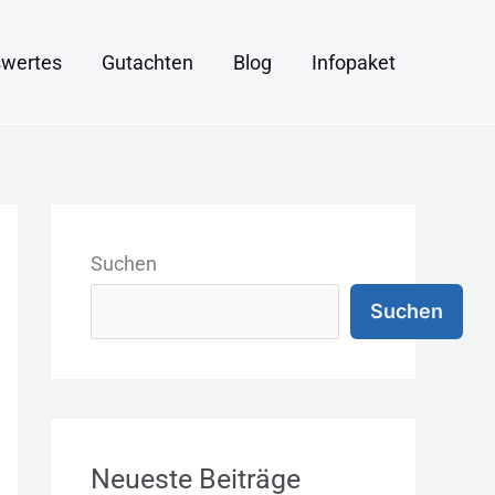
wertes
Gutachten
Blog
Infopaket
K
a
Suchen
t
Suchen
e
g
o
r
Neueste Beiträge