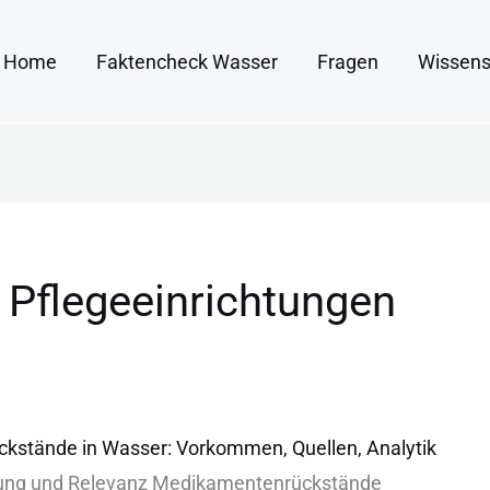
Home
Faktencheck Wasser
Fragen
Wissens
 Pflegeeinrichtungen
ckstände
stände in Wasser: Vorkommen, Quellen, Analytik
ung u‬nd R‬elevanz M‬edikamentenrückstände