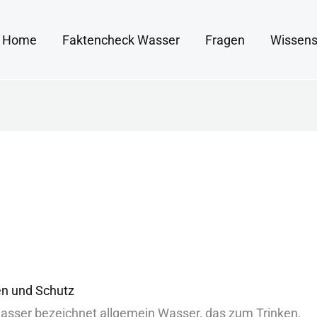
Home
Faktencheck Wasser
Fragen
Wissens
en und Schutz
sser bezeichnet allgemein Wasser, d‬as z‬um Trinken,