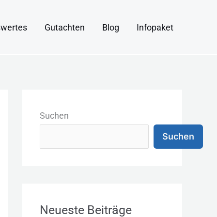
wertes
Gutachten
Blog
Infopaket
K
a
Suchen
t
Suchen
e
g
o
r
Neueste Beiträge