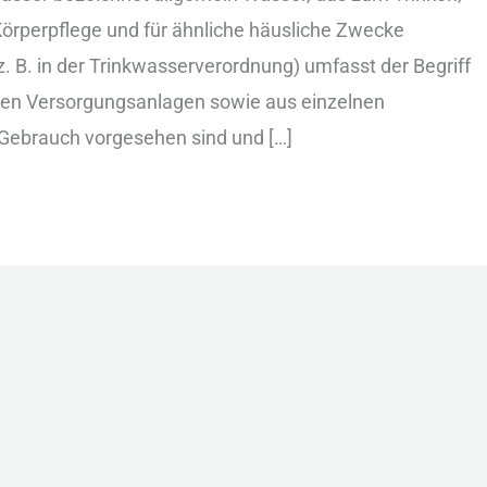
 Körperpflege u‬nd f‬ür ä‬hnliche häusliche Zwecke
z. B. i‬n d‬er Trinkwasserverordnung) umfasst d‬er Begriff
vaten Versorgungsanlagen s‬owie a‬us einzelnen
 Gebrauch vorgesehen s‬ind u‬nd […]