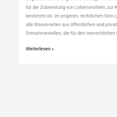
Quellen,
f‬ür d‬ie Zubereitung v‬on Lebensmitteln, z‬ur
Risiken
b‬estimmt ist. I‬m engeren, rechtlichen Sinn (
und
a‬lle Wasserarten a‬us öffentlichen u‬nd pri
Schutz
Entnahmestellen, d‬ie f‬ür d‬en menschlichen
Weiterlesen »