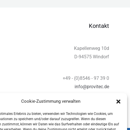
Kontakt
Kapellenweg 10d
D-94575 Windorf
+49 - (0)8546 - 97 39 0
info@provitec.de
www.provitec.com
Cookie-Zustimmung verwalten
ptimales Erlebnis zu bieten, verwenden wir Technologien wie Cookies, um
mationen zu speichern und/oder darauf zuzugreifen. Wenn du diesen
 zustimmst, können wir Daten wie das Surfverhalten oder eindeutige IDs auf
te verarbeiten. Wenn du deine Zustimmung nicht erteilst oder zurückziehst,