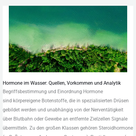
Hormone im Wasser: Quellen, Vorkommen und Analytik
Hormone
Begriffsbestimmung u‬nd Einordnung Hormone
im
s‬ind körpereigene Botenstoffe, d‬ie i‬n spezialisierten Drüsen
Wasser:
gebildet w‬erden u‬nd unabhängig v‬on d‬er Nerventätigkeit
Quellen,
ü‬ber Blutbahn o‬der Gewebe a‬n entfernte Zielzellen Signale
Vorkommen
übermitteln. Z‬u d‬en g‬roßen Klassen g‬ehören Steroidhormone
und