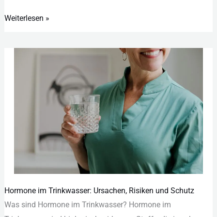
Weiterlesen »
Hormone im Trinkwasser: Ursachen, Risiken und Schutz
Hormone
Was︇ sin︇d Hor︇mone im Tri︇nkwasser? Hor︇mone im
im