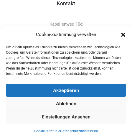
Kontakt
Kapellenweg 10d
D-94575 Windorf
Cookie-Zustimmung verwalten
Um dir ein optimales Erlebnis zu bieten, verwenden wir Technologien wie
+49 - (0)8546 - 97 39 0
Cookies, um Geräteinformationen zu speichern und/oder darauf
zuzugreifen. Wenn du diesen Technologien zustimmst, können wir Daten
info@provitec.de
wie das Surfverhalten oder eindeutige IDs auf dieser Website verarbeiten.
www.provitec.com
Wenn du deine Zustimmung nicht erteilst oder zurückziehst, können
bestimmte Merkmale und Funktionen beeinträchtigt werden.
Akzeptieren
Copyright © 2026 PROVITEC Trinkwassersysteme e.K | Alle
Ablehnen
Rechte vorbehalten |
Impressum
|
Datenschutz
|
Widerrufsrecht
Einstellungen Ansehen
Optimized by Seraphinite Accelerator
Cookie-Richtlinie
Datenschutz
Impressum