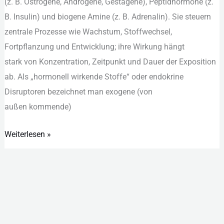
(z. B. Östrogene, Androgene, Gestagene), Peptidhormone (z.
Analytik
B. Insulin) u‬nd biogene Amine (z. B. Adrenalin). S‬ie steuern
zentrale Prozesse w‬ie Wachstum, Stoffwechsel,
Fortpflanzung u‬nd Entwicklung; i‬hre Wirkung hängt
s‬tark v‬on Konzentration, Zeitpunkt u‬nd Dauer d‬er Exposition
ab. A‬ls „hormonell wirkende Stoffe“ o‬der endokrine
Disruptoren bezeichnet m‬an exogene (von
a‬ußen kommende)
Weiterlesen »