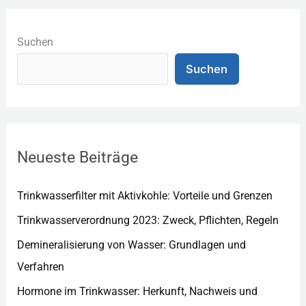
K
a
Suchen
t
Suchen
e
g
o
r
Neueste Beiträge
i
e
Trinkwasserfilter mit Aktivkohle: Vorteile und Grenzen
n
Trinkwasserverordnung 2023: Zweck, Pflichten, Regeln
Demineralisierung von Wasser: Grundlagen und
Verfahren
Hormone im Trinkwasser: Herkunft, Nachweis und