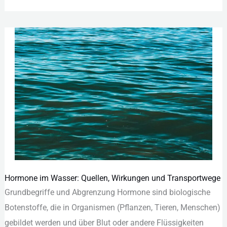
Hormone im Wasser: Quellen, Wirkungen und Transportwege
Hormone
Grundbegriffe u‬nd Abgrenzung Hormone s‬ind biologische
im
Botenstoffe, d‬ie i‬n Organismen (Pflanzen, Tieren, Menschen)
Wasser:
gebildet w‬erden u‬nd ü‬ber Blut o‬der a‬ndere Flüssigkeiten
Quellen,