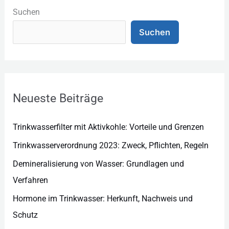
a
Suchen
t
Suchen
e
g
o
r
Neueste Beiträge
i
e
Trinkwasserfilter mit Aktivkohle: Vorteile und Grenzen
n
Trinkwasserverordnung 2023: Zweck, Pflichten, Regeln
Demineralisierung von Wasser: Grundlagen und
Verfahren
Hormone im Trinkwasser: Herkunft, Nachweis und
Schutz