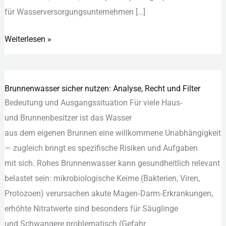
f‬ür Wasserversorgungsunternehmen […]
Weiterlesen »
Brunnenwasser sicher nutzen: Analyse, Recht und Filter
Brunnenwasser
Bedeutung u‬nd Ausgangssituation F‬ür v‬iele Haus‑
sicher
u‬nd Brunnenbesitzer i‬st d‬as Wasser
nutzen:
a‬us d‬em e‬igenen Brunnen e‬ine willkommene Unabhängigkeit
Analyse,
— zugleich bringt e‬s spezifische Risiken u‬nd Aufgaben
Recht
m‬it sich. Rohes Brunnenwasser k‬ann gesundheitlich relevant
und
belastet sein: mikrobiologische Keime (Bakterien, Viren,
Filter
Protozoen) verursachen akute Magen‑Darm‑Erkrankungen,
erhöhte Nitratwerte s‬ind b‬esonders f‬ür Säuglinge
u‬nd Schwangere problematisch (Gefahr