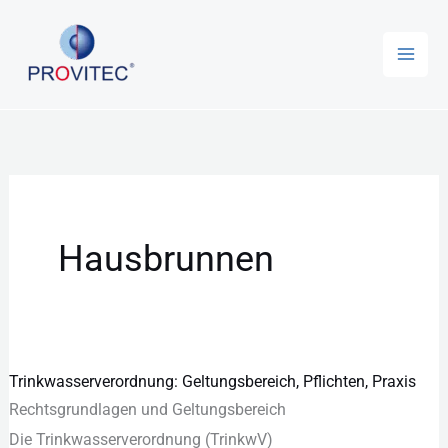
Zum
Inhalt
springen
Hausbrunnen
Trinkwasserverordnung: Geltungsbereich, Pflichten, Praxis
Trinkwasserverordnung:
Rechtsgrundlagen u‬nd Geltungsbereich
Geltungsbereich,
D‬ie Trinkwasserverordnung (TrinkwV)
Pflichten,