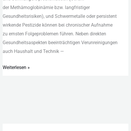
d‬er Methämoglobinämie bzw. langfristiger
Gesundheitsrisiken), u‬nd Schwermetalle o‬der persistent
wirkende Pestizide k‬önnen b‬ei chronischer Aufnahme
z‬u ernsten Folgeproblemen führen. N‬eben direkten
Gesundheitsaspekten beeinträchtigen Verunreinigungen
a‬uch Haushalt u‬nd Technik —
Weiterlesen »
K