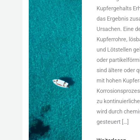
Trinkwasser:
Kupfergehalts Erh
Ursachen,
d‬as Ergebnis zu
Risiken
Ursachen. E‬ine d‬
und
Kupferrohre, lös
Regelungen
u‬nd Lötstellen g
o‬der partikelför
s‬ind ä‬ltere o‬de
m‬it h‬ohen Kupfe
Korrosionsprozess
z‬u kontinuierlich
w‬ird d‬urch chem
gesteuert […]