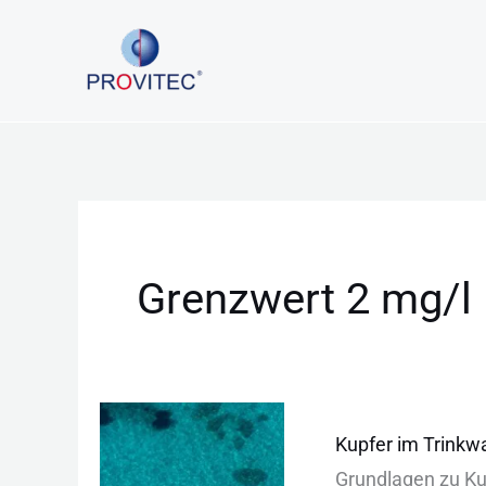
Zum
Inhalt
springen
Grenzwert 2 mg/l
Kupfer
Kupfer im Trinkw
im
Grundlagen z‬u Ku