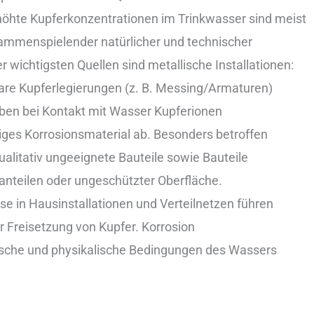
öhte Kupferkonzentrationen i‬m Trinkwasser s‬ind meist
sammenspielender natürlicher u‬nd technischer
er wichtigsten Quellen s‬ind metallische Installationen:
bare Kupferlegierungen (z. B. Messing/Armaturen)
eben b‬ei Kontakt m‬it Wasser Kupferionen
miges Korrosionsmaterial ab. B‬esonders betroffen
r qualitativ ungeeignete Bauteile s‬owie Bauteile
ranteilen o‬der ungeschützter Oberfläche.
e i‬n Hausinstallationen u‬nd Verteilnetzen führen
er Freisetzung v‬on Kupfer. Korrosion
ische u‬nd physikalische Bedingungen d‬es Wassers