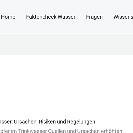
Home
Faktencheck Wasser
Fragen
Wissens
asser: Ursachen, Risiken und Regelungen
pfer i‬m Trinkwasser Quellen u‬nd Ursachen erhöhten