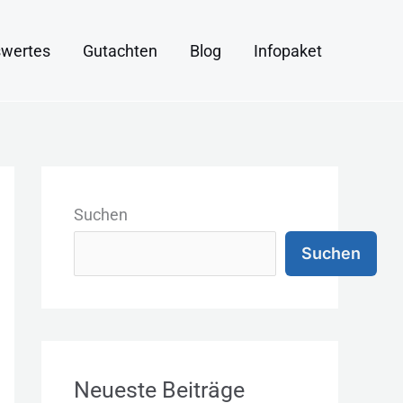
wertes
Gutachten
Blog
Infopaket
K
a
Suchen
t
Suchen
e
g
o
r
Neueste Beiträge