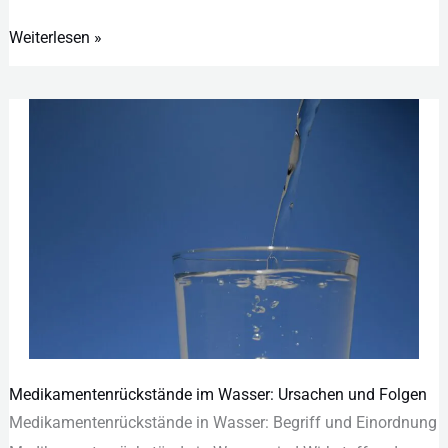
Weiterlesen »
Medikamentenrückstände im Wasser: Ursachen und Folgen
Medikamentenrückstände
Med︇ikamentenrückstände in Was︇ser: Beg︇riff und︇ Ein︇ordnung
im