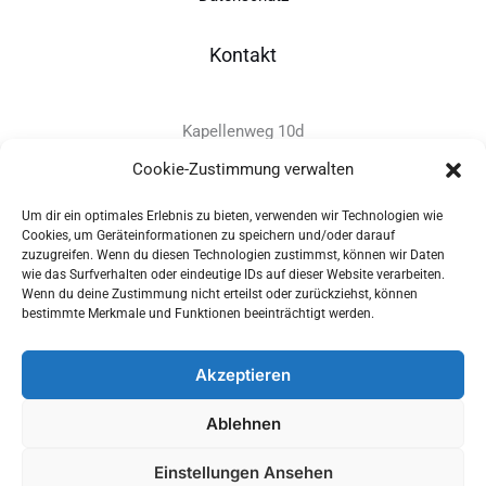
Kontakt
Kapellenweg 10d
D-94575 Windorf
Cookie-Zustimmung verwalten
Um dir ein optimales Erlebnis zu bieten, verwenden wir Technologien wie
+49 - (0)8546 - 97 39 0
Cookies, um Geräteinformationen zu speichern und/oder darauf
zuzugreifen. Wenn du diesen Technologien zustimmst, können wir Daten
info@provitec.de
wie das Surfverhalten oder eindeutige IDs auf dieser Website verarbeiten.
www.provitec.com
Wenn du deine Zustimmung nicht erteilst oder zurückziehst, können
bestimmte Merkmale und Funktionen beeinträchtigt werden.
Akzeptieren
Copyright © 2026 PROVITEC Trinkwassersysteme e.K | Alle
Ablehnen
Rechte vorbehalten |
Impressum
|
Datenschutz
|
Widerrufsrecht
Einstellungen Ansehen