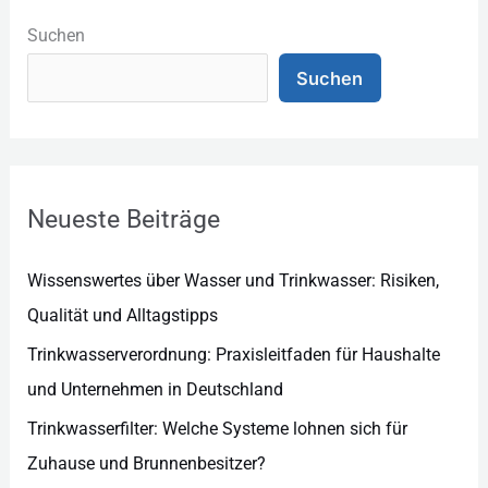
a
Suchen
t
Suchen
e
g
o
r
Neueste Beiträge
i
e
Wissenswertes über Wasser und Trinkwasser: Risiken,
n
Qualität und Alltagstipps
Trinkwasserverordnung: Praxisleitfaden für Haushalte
und Unternehmen in Deutschland
Trinkwasserfilter: Welche Systeme lohnen sich für
Zuhause und Brunnenbesitzer?