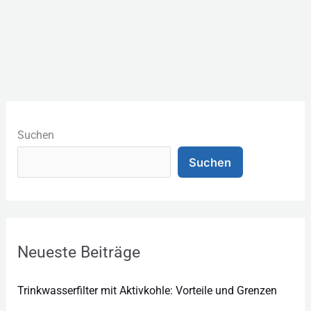
K
a
Suchen
t
Suchen
e
g
o
r
Neueste Beiträge
i
e
Trinkwasserfilter mit Aktivkohle: Vorteile und Grenzen