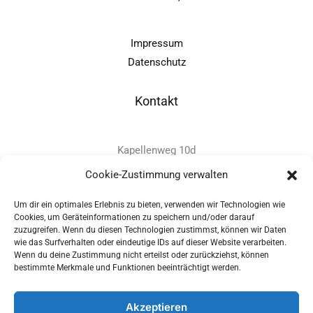
Impressum
Datenschutz
Kontakt
Kapellenweg 10d
D-94575 Windorf
Cookie-Zustimmung verwalten
Um dir ein optimales Erlebnis zu bieten, verwenden wir Technologien wie
+49 - (0)8546 - 97 39 0
Cookies, um Geräteinformationen zu speichern und/oder darauf
zuzugreifen. Wenn du diesen Technologien zustimmst, können wir Daten
info@provitec.de
wie das Surfverhalten oder eindeutige IDs auf dieser Website verarbeiten.
www.provitec.com
Wenn du deine Zustimmung nicht erteilst oder zurückziehst, können
bestimmte Merkmale und Funktionen beeinträchtigt werden.
Akzeptieren