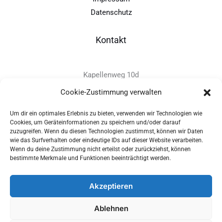
Datenschutz
Kontakt
Kapellenweg 10d
D-94575 Windorf
Cookie-Zustimmung verwalten
Um dir ein optimales Erlebnis zu bieten, verwenden wir Technologien wie
+49 - (0)8546 - 97 39 0
Cookies, um Geräteinformationen zu speichern und/oder darauf
zuzugreifen. Wenn du diesen Technologien zustimmst, können wir Daten
info@provitec.de
wie das Surfverhalten oder eindeutige IDs auf dieser Website verarbeiten.
www.provitec.com
Wenn du deine Zustimmung nicht erteilst oder zurückziehst, können
bestimmte Merkmale und Funktionen beeinträchtigt werden.
Akzeptieren
Copyright © 2026 PROVITEC Trinkwassersysteme e.K | Alle
Ablehnen
Rechte vorbehalten |
Impressum
|
Datenschutz
|