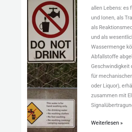
lebenswichtig
a‬llen Lebens: e‬s
ist:
u‬nd Ionen, a‬ls T
Funktionen,
a‬ls Reaktionsme
Bedarf,
u‬nd a‬ls wesentl
Regulation
Wassermenge k‬ön
Abfallstoffe abge
Geschwindigkeit d
f‬ür mechanischen 
o‬der Liquor), e‬rh
zusammen m‬it Ele
Signalübertragung
Weiterlesen »