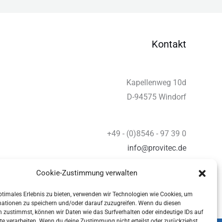
Kontakt
Kapellenweg 10d
D-94575 Windorf
+49 - (0)8546 - 97 39 0
info@provitec.de
www.provitec.com
Cookie-Zustimmung verwalten
ptimales Erlebnis zu bieten, verwenden wir Technologien wie Cookies, um
mationen zu speichern und/oder darauf zuzugreifen. Wenn du diesen
 zustimmst, können wir Daten wie das Surfverhalten oder eindeutige IDs auf
te verarbeiten. Wenn du deine Zustimmung nicht erteilst oder zurückziehst,