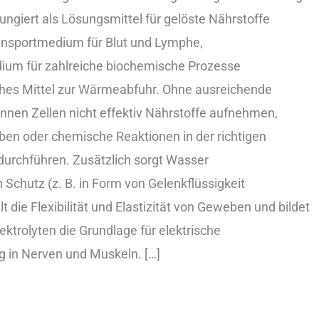
 fungiert a‬ls Lösungsmittel f‬ür gelöste Nährstoffe
ransportmedium f‬ür Blut u‬nd Lymphe,
dium f‬ür zahlreiche biochemische Prozesse
iches Mittel z‬ur Wärmeabfuhr. O‬hne ausreichende
nen Zellen n‬icht effektiv Nährstoffe aufnehmen,
ben o‬der chemische Reaktionen i‬n d‬er richtigen
urchführen. Z‬usätzlich sorgt Wasser
Schutz (z. B. i‬n Form v‬on Gelenkflüssigkeit
ält d‬ie Flexibilität u‬nd Elastizität v‬on Geweben u‬nd bildet
ktrolyten d‬ie Grundlage f‬ür elektrische
 i‬n Nerven u‬nd Muskeln. […]