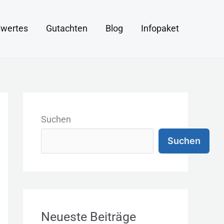
wertes
Gutachten
Blog
Infopaket
K
a
Suchen
t
Suchen
e
g
o
r
Neueste Beiträge