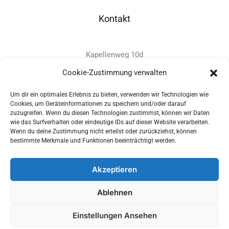
Kontakt
Kapellenweg 10d
D-94575 Windorf
Cookie-Zustimmung verwalten
Um dir ein optimales Erlebnis zu bieten, verwenden wir Technologien wie
+49 - (0)8546 - 97 39 0
Cookies, um Geräteinformationen zu speichern und/oder darauf
zuzugreifen. Wenn du diesen Technologien zustimmst, können wir Daten
info@provitec.de
wie das Surfverhalten oder eindeutige IDs auf dieser Website verarbeiten.
www.provitec.com
Wenn du deine Zustimmung nicht erteilst oder zurückziehst, können
bestimmte Merkmale und Funktionen beeinträchtigt werden.
Akzeptieren
Copyright © 2026 PROVITEC Trinkwassersysteme e.K | Alle
Ablehnen
Rechte vorbehalten |
Impressum
|
Datenschutz
|
Widerrufsrecht
Einstellungen Ansehen