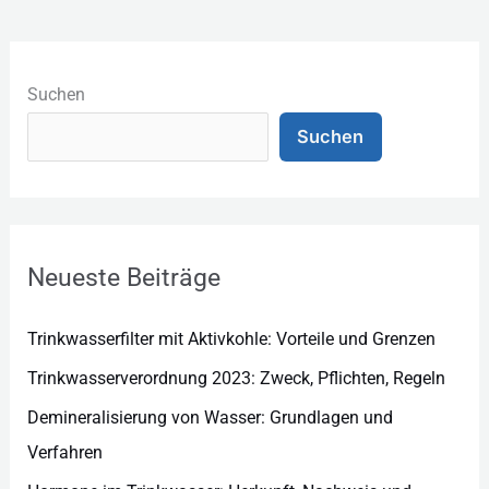
K
a
Suchen
t
Suchen
e
g
o
r
Neueste Beiträge
i
e
Trinkwasserfilter mit Aktivkohle: Vorteile und Grenzen
n
Trinkwasserverordnung 2023: Zweck, Pflichten, Regeln
Demineralisierung von Wasser: Grundlagen und
Verfahren