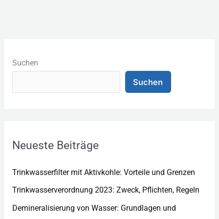
K
a
Suchen
t
Suchen
e
g
o
r
Neueste Beiträge
i
e
Trinkwasserfilter mit Aktivkohle: Vorteile und Grenzen
n
Trinkwasserverordnung 2023: Zweck, Pflichten, Regeln
Demineralisierung von Wasser: Grundlagen und