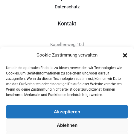
Datenschutz
Kontakt
Kapellenweg 10d
D-94575 Windorf
Cookie-Zustimmung verwalten
Um dir ein optimales Erlebnis zu bieten, verwenden wir Technologien wie
+49 - (0)8546 - 97 39 0
Cookies, um Geräteinformationen zu speichern und/oder darauf
zuzugreifen. Wenn du diesen Technologien zustimmst, können wir Daten
info@provitec.de
wie das Surfverhalten oder eindeutige IDs auf dieser Website verarbeiten.
www.provitec.com
Wenn du deine Zustimmung nicht erteilst oder zurückziehst, können
bestimmte Merkmale und Funktionen beeinträchtigt werden.
Akzeptieren
Copyright © 2026 PROVITEC Trinkwassersysteme e.K | Alle
Ablehnen
Rechte vorbehalten |
Impressum
|
Datenschutz
|