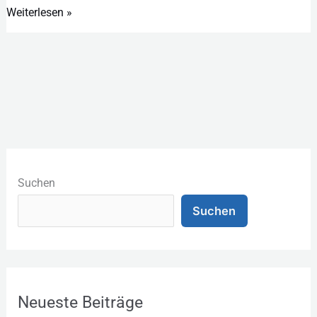
Weiterlesen »
K
a
Suchen
t
Suchen
e
g
o
r
Neueste Beiträge