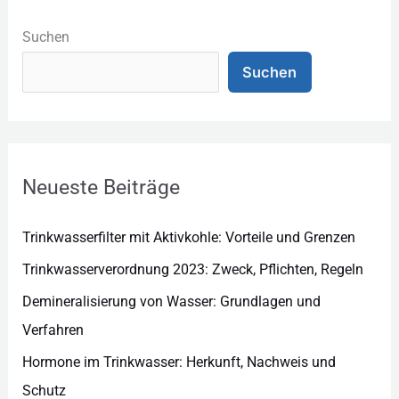
K
a
Suchen
t
Suchen
e
g
o
r
Neueste Beiträge
i
e
Trinkwasserfilter mit Aktivkohle: Vorteile und Grenzen
n
Trinkwasserverordnung 2023: Zweck, Pflichten, Regeln
Demineralisierung von Wasser: Grundlagen und
Verfahren
Hormone im Trinkwasser: Herkunft, Nachweis und
Schutz