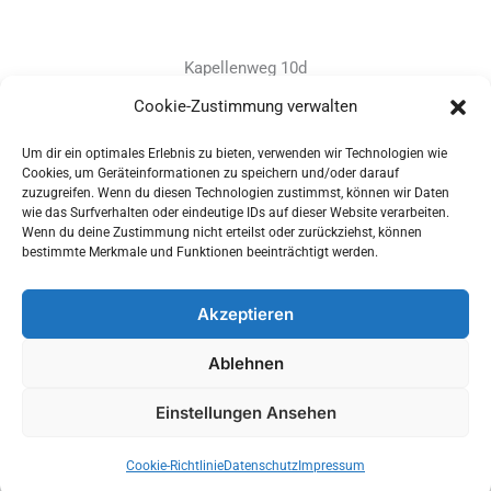
Kapellenweg 10d
D-94575 Windorf
Cookie-Zustimmung verwalten
Um dir ein optimales Erlebnis zu bieten, verwenden wir Technologien wie
+49 - (0)8546 - 97 39 0
Cookies, um Geräteinformationen zu speichern und/oder darauf
zuzugreifen. Wenn du diesen Technologien zustimmst, können wir Daten
info@provitec.de
wie das Surfverhalten oder eindeutige IDs auf dieser Website verarbeiten.
www.provitec.com
Wenn du deine Zustimmung nicht erteilst oder zurückziehst, können
bestimmte Merkmale und Funktionen beeinträchtigt werden.
Akzeptieren
Copyright © 2026 PROVITEC Trinkwassersysteme e.K | Alle
Ablehnen
Rechte vorbehalten |
Impressum
|
Datenschutz
|
Widerrufsrecht
Einstellungen Ansehen
Optimized by Seraphinite Accelerator
Cookie-Richtlinie
Datenschutz
Impressum
Turns on site high speed to be attractive for people and search engines.