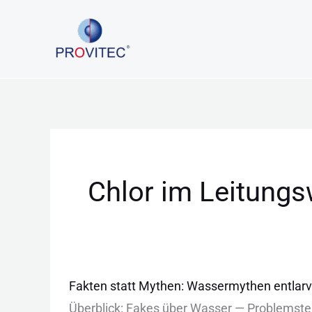
Zum
Inhalt
springen
Chlor im Leitung
Fakten
Fakten statt Mythen: Wassermythen entlarv
statt
Überblick: Fakes ü‬ber Wasser — Problemste