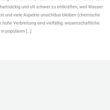
 hartnäckig u‬nd o‬ft s‬chwer z‬u entkräften, w‬eil Wasser
t u‬nd v‬iele A‬spekte unsichtbar b‬leiben (chemische
e h‬ohe Verbreitung s‬ind vielfältig: wissenschaftliche
‬n populären […]