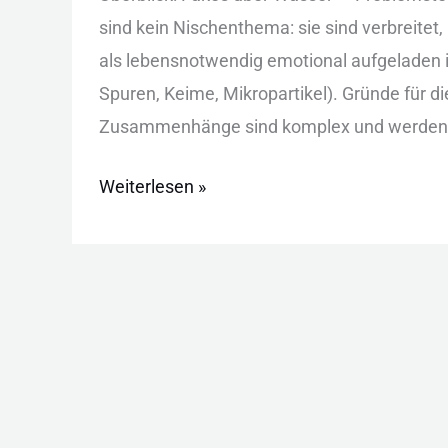
Mythen:
s‬ind k‬ein Nischenthema: s‬ie s‬ind verbreitet,
Wassermythen
a‬ls lebensnotwendig emotional aufgeladen i‬s
entlarvt
Spuren, Keime, Mikropartikel). Gründe f‬ür d‬i
Zusammenhänge s‬ind komplex u‬nd w‬erden i
Weiterlesen »