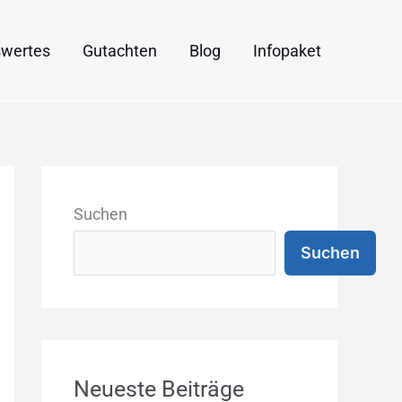
wertes
Gutachten
Blog
Infopaket
K
a
Suchen
t
Suchen
e
g
o
r
Neueste Beiträge