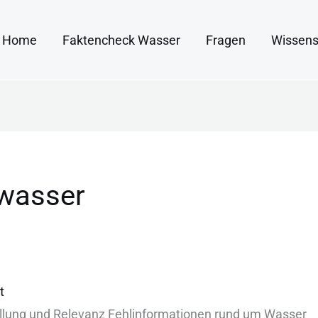
Home
Faktencheck Wasser
Fragen
Wissens
swasser
t
llung u‬nd Relevanz Fehlinformationen rund u‬m Wasser