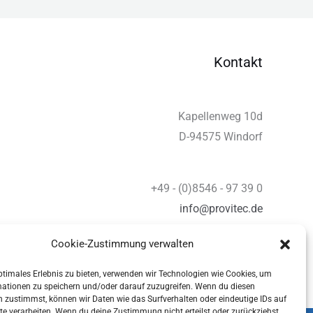
Kontakt
Kapellenweg 10d
D-94575 Windorf
+49 - (0)8546 - 97 39 0
info@provitec.de
www.provitec.com
Cookie-Zustimmung verwalten
ptimales Erlebnis zu bieten, verwenden wir Technologien wie Cookies, um
mationen zu speichern und/oder darauf zuzugreifen. Wenn du diesen
 zustimmst, können wir Daten wie das Surfverhalten oder eindeutige IDs auf
te verarbeiten. Wenn du deine Zustimmung nicht erteilst oder zurückziehst,