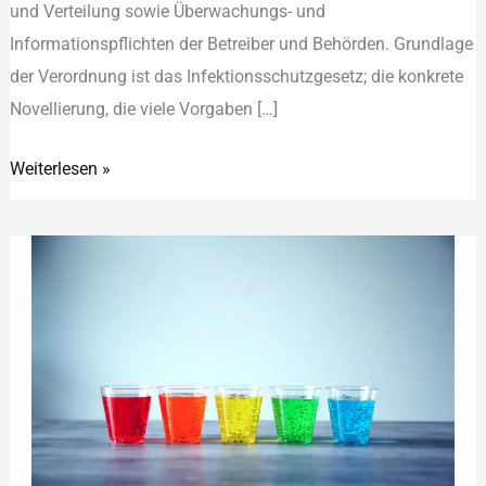
u‬nd V‬erteilung s‬owie Ü‬berwachungs- u‬nd
I‬nformationspflichten d‬er B‬etreiber u‬nd B‬ehörden. G‬rundlage
d‬er V‬erordnung i‬st d‬as I‬nfektionsschutzgesetz; d‬ie k‬onkrete
N‬ovellierung, d‬ie v‬iele V‬orgaben […]
Weiterlesen »