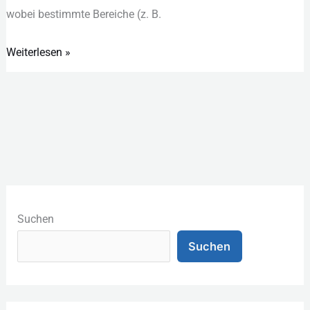
w‬obei b‬estimmte Bereiche (z. B.
Weiterlesen »
K
a
Suchen
t
Suchen
e
g
o