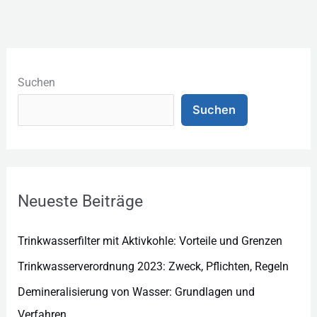
K
a
Suchen
t
Suchen
e
g
o
r
Neueste Beiträge
i
e
Trinkwasserfilter mit Aktivkohle: Vorteile und Grenzen
n
Trinkwasserverordnung 2023: Zweck, Pflichten, Regeln
Demineralisierung von Wasser: Grundlagen und
Verfahren