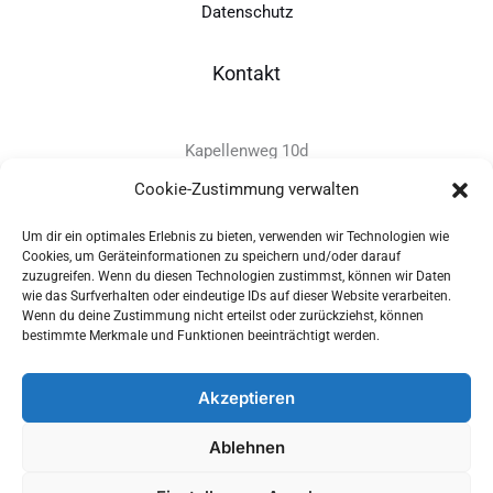
Datenschutz
Kontakt
Kapellenweg 10d
D-94575 Windorf
Cookie-Zustimmung verwalten
Um dir ein optimales Erlebnis zu bieten, verwenden wir Technologien wie
+49 - (0)8546 - 97 39 0
Cookies, um Geräteinformationen zu speichern und/oder darauf
zuzugreifen. Wenn du diesen Technologien zustimmst, können wir Daten
info@provitec.de
wie das Surfverhalten oder eindeutige IDs auf dieser Website verarbeiten.
www.provitec.com
Wenn du deine Zustimmung nicht erteilst oder zurückziehst, können
bestimmte Merkmale und Funktionen beeinträchtigt werden.
Akzeptieren
Copyright © 2026 PROVITEC Trinkwassersysteme e.K | Alle
Ablehnen
Rechte vorbehalten |
Impressum
|
Datenschutz
|
Widerrufsrecht