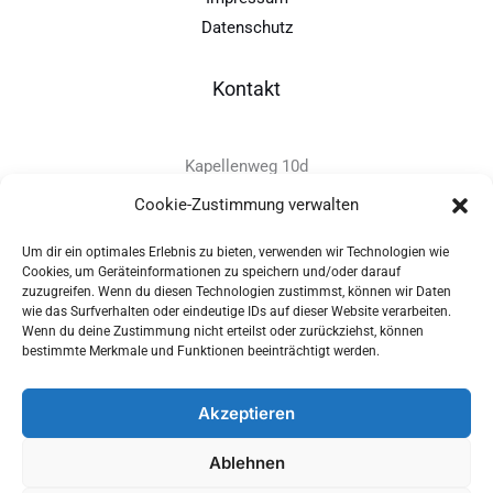
Datenschutz
Kontakt
Kapellenweg 10d
D-94575 Windorf
Cookie-Zustimmung verwalten
Um dir ein optimales Erlebnis zu bieten, verwenden wir Technologien wie
+49 - (0)8546 - 97 39 0
Cookies, um Geräteinformationen zu speichern und/oder darauf
zuzugreifen. Wenn du diesen Technologien zustimmst, können wir Daten
info@provitec.de
wie das Surfverhalten oder eindeutige IDs auf dieser Website verarbeiten.
www.provitec.com
Wenn du deine Zustimmung nicht erteilst oder zurückziehst, können
bestimmte Merkmale und Funktionen beeinträchtigt werden.
Akzeptieren
Copyright © 2026 PROVITEC Trinkwassersysteme e.K | Alle
Ablehnen
Rechte vorbehalten |
Impressum
|
Datenschutz
|