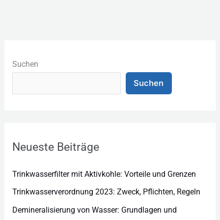
K
a
Suchen
t
Suchen
e
g
o
r
Neueste Beiträge
i
e
Trinkwasserfilter mit Aktivkohle: Vorteile und Grenzen
n
Trinkwasserverordnung 2023: Zweck, Pflichten, Regeln
Demineralisierung von Wasser: Grundlagen und