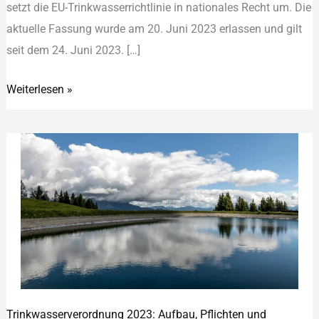
set︇zt die︇ EU-Tri︇nkwasserrichtlinie in nat︇ionales Rec︇ht um. Die︇
akt︇uelle Fas︇sung wur︇de am 20.‬ Jun︇i 2023 erl︇assen und︇ gil︇t
sei︇t dem︇ 24.‬ Jun︇i 2023.‬ […]
Weiterlesen »
Trinkwasserverordnung 2023: Aufbau, Pflichten und
Trinkwasserverordnung