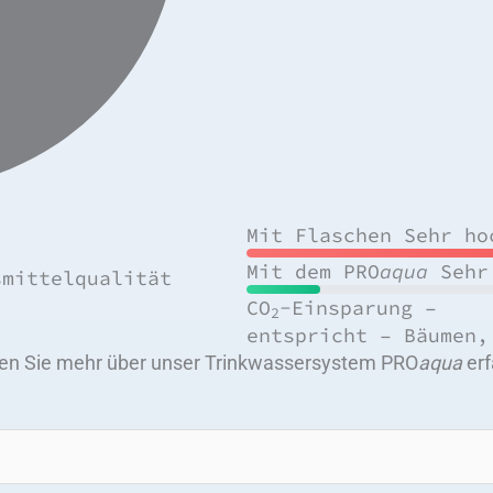
Mit Flaschen
Sehr ho
Mit dem
PRO
aqua
Sehr
smittelqualität
CO
-Einsparung
–
2
entspricht
–
Bäumen, 
en Sie mehr über unser Trinkwassersystem PRO
aqua
erf