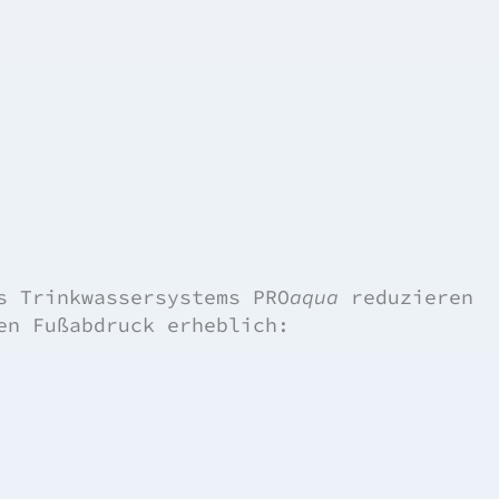
es Trinkwassersystems
PRO
aqua
reduzieren
en Fußabdruck erheblich: