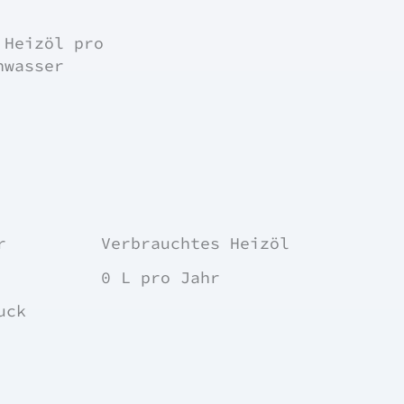
 Heizöl pro
nwasser
r
Verbrauchtes Heizöl
0 L
pro Jahr
uck