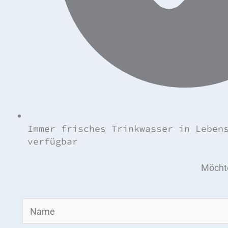
Immer frisches Trinkwasser in Leben
verfügbar
Möcht
V
o