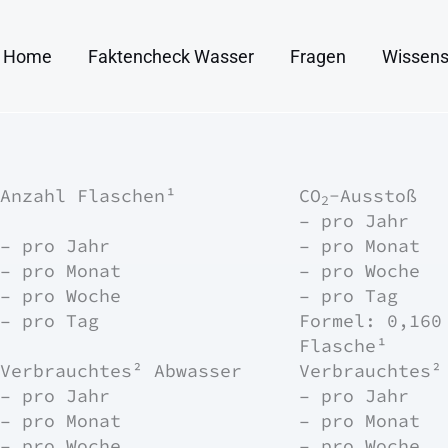
Home
Faktencheck Wasser
Fragen
Wissens
Anzahl Flaschen¹
CO
-Ausstoß
2
–
pro Jahr
–
pro Jahr
–
pro Monat
–
pro Monat
–
pro Woche
–
pro Woche
–
pro Tag
–
pro Tag
Formel: 0,16
Flasche¹
Verbrauchtes² Abwasser
Verbrauchtes²
–
pro Jahr
–
pro Jahr
–
pro Monat
–
pro Monat
–
pro Woche
–
pro Woche