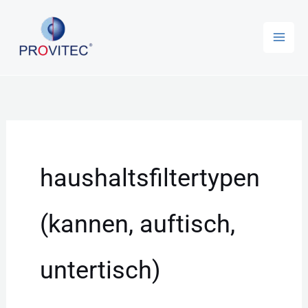
Zum
Inhalt
springen
haushaltsfiltertypen
(kannen, auftisch,
untertisch)