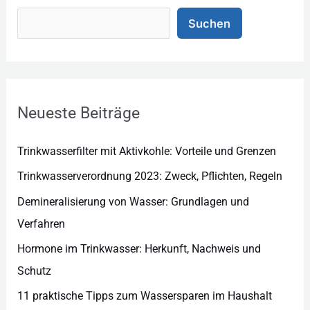
t
Suchen
e
g
o
r
Neueste Beiträge
i
e
Trinkwasserfilter mit Aktivkohle: Vorteile und Grenzen
n
Trinkwasserverordnung 2023: Zweck, Pflichten, Regeln
Demineralisierung von Wasser: Grundlagen und
Verfahren
Hormone im Trinkwasser: Herkunft, Nachweis und
Schutz
11 praktische Tipps zum Wassersparen im Haushalt